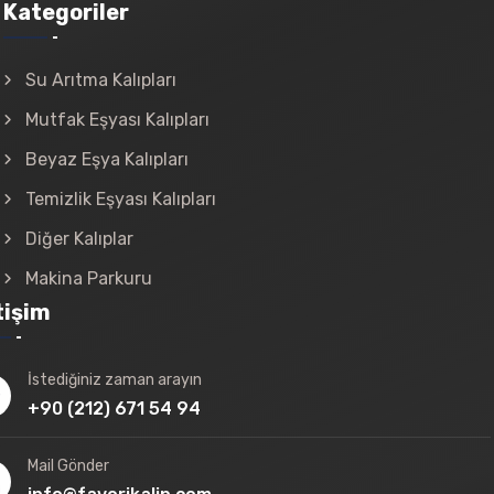
Kategoriler
Su Arıtma Kalıpları
Mutfak Eşyası Kalıpları
Beyaz Eşya Kalıpları
Temizlik Eşyası Kalıpları
Diğer Kalıplar
Makina Parkuru
tişim
İstediğiniz zaman arayın
+90 (212) 671 54 94
Mail Gönder