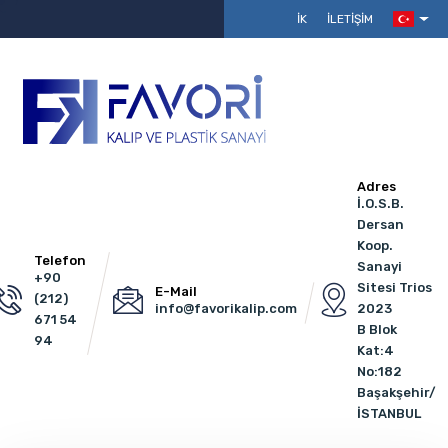
İK
İLETIŞIM
Adres
İ.O.S.B.
Dersan
Koop.
Telefon
Sanayi
+90
Sitesi Trios
E-Mail
(212)
info@favorikalip.com
2023
671 54
B Blok
94
Kat:4
No:182
Başakşehir/
İSTANBUL