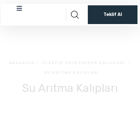
Teklif Al
ANASAYFA
/
PLASTIK ENJEKSIYON KALIPLARI
/
SU ARITMA KALIPLARI
Su Arıtma Kalıpları