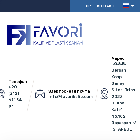
HR
КОНТАКТЫ
Адрес
İ.O.S.B.
Dersan
Koop.
Телефон
Sanayi
+90
Sitesi Trios
Электронная почта
(212)
info@favorikalip.com
2023
671 54
B Blok
94
Kat:4
No:182
Başakşehir/
İSTANBUL