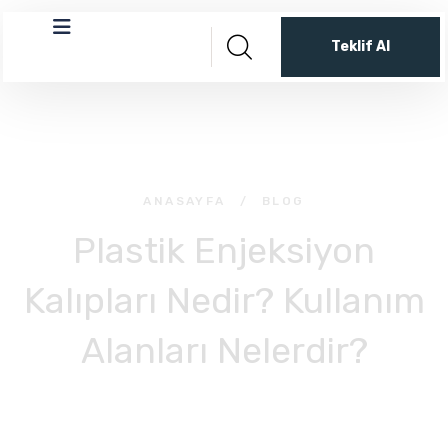
Teklif Al
ANASAYFA
/
BLOG
Plastik Enjeksiyon
Kalıpları Nedir? Kullanım
Alanları Nelerdir?