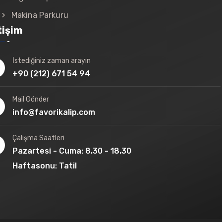
Makina Parkuru
tişim
İstediğiniz zaman arayın
+90 (212) 671 54 94
Mail Gönder
info@favorikalip.com
Çalışma Saatleri
Pazartesi - Cuma: 8.30 - 18.30
Haftasonu: Tatil