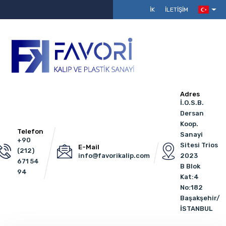
İK
İLETIŞIM
Adres
İ.O.S.B.
Dersan
Koop.
Telefon
Sanayi
+90
Sitesi Trios
E-Mail
(212)
info@favorikalip.com
2023
671 54
B Blok
94
Kat:4
No:182
Başakşehir/
İSTANBUL