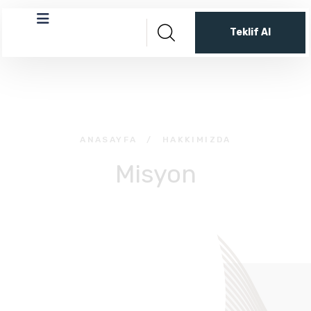
Teklif Al
ANASAYFA
/
HAKKIMIZDA
Misyon