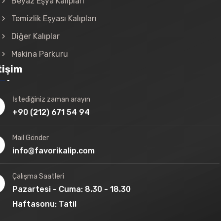
Beyaz Eşya Kalıpları
Temizlik Eşyası Kalıpları
Diğer Kalıplar
Makina Parkuru
tişim
İstediğiniz zaman arayın
+90 (212) 671 54 94
Mail Gönder
info@favorikalip.com
Çalışma Saatleri
Pazartesi - Cuma: 8.30 - 18.30
Haftasonu: Tatil