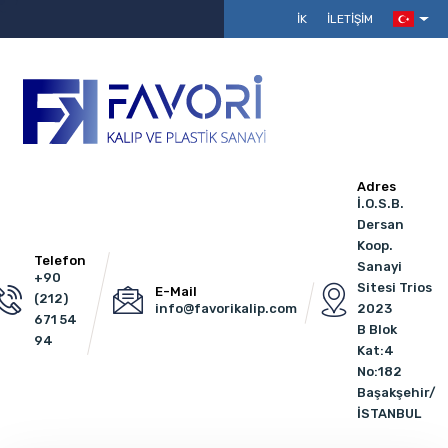
İK
İLETIŞIM
Adres
İ.O.S.B.
Dersan
Koop.
Telefon
Sanayi
+90
Sitesi Trios
E-Mail
(212)
info@favorikalip.com
2023
671 54
B Blok
94
Kat:4
No:182
Başakşehir/
İSTANBUL