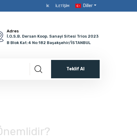
Diller
İK
İLETIŞIM
Adres
İ.O.S.B. Dersan Koop. Sanayi Sitesi Trios 2023
B Blok Kat:4 No:182 Başakşehir/İSTANBUL
Teklif Al
Önemlidir?