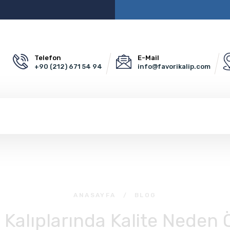
Telefon
E-Mail
+90 (212) 671 54 94
info@favorikalip.com
ANASAYFA
/
BLOG
 Kalıplarında Kalite Neden 