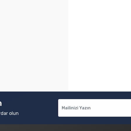
n
rdar olun