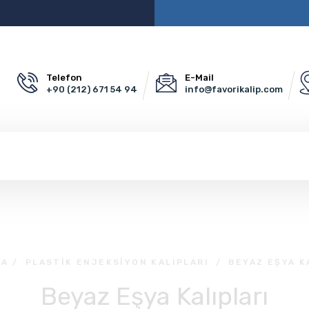
Telefon
E-Mail
+90 (212) 671 54 94
info@favorikalip.com
FA
/
PLASTIK ENJEKSIYON KALIPLARI
/
BEYAZ EŞYA K
Beyaz Eşya Kalıpları