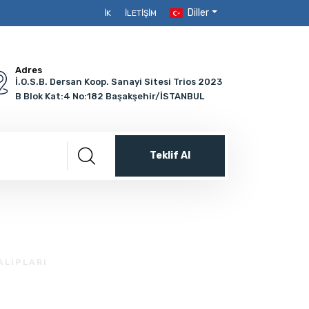
Diller
İK
İLETIŞIM
Adres
İ.O.S.B. Dersan Koop. Sanayi Sitesi Trios 2023
B Blok Kat:4 No:182 Başakşehir/İSTANBUL
Teklif Al
ALIPLARI